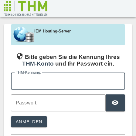
THM - CAS-Service
IEM Hosting-Server
Bitte geben Sie die Kennung Ihres
THM-Konto
und Ihr Passwort ein.
T
HM-Kennung:
TO
P
asswort:
ANMELDEN